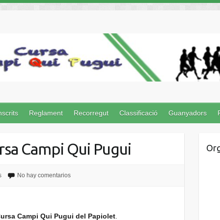
nscrits
Reglament
Recorregut
Classificació
Guanyadors
ursa Campi Qui Pugui
Org
s
No hay comentarios
ursa Campi Qui Pugui del Papiolet
.