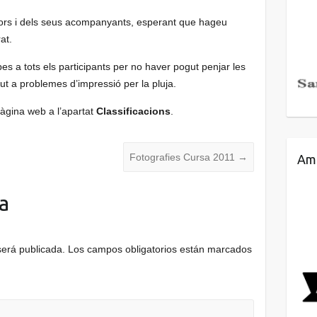
dors i dels seus acompanyants, esperant que hageu
at.
es a tots els participants per no haver pogut penjar les
egut a problemes d’impressió per la pluja.
pàgina web a l’apartat
Classificacions
.
Fotografies Cursa 2011
→
Amb
a
será publicada.
Los campos obligatorios están marcados