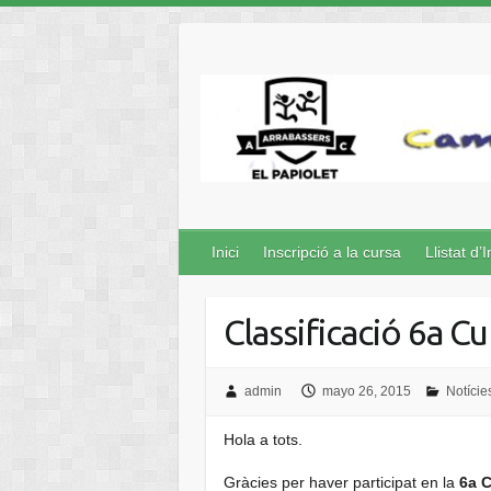
Inici
Inscripció a la cursa
Llistat d’I
Classificació 6a C
admin
mayo 26, 2015
Notície
Hola a tots.
Gràcies per haver participat en la
6a C