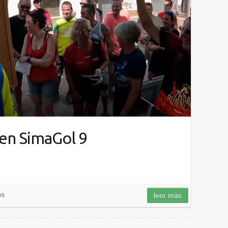
’en SimaGol 9
es
leer más