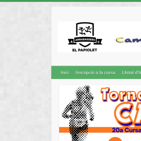
Inici
Inscripció a la cursa
Llistat d’I