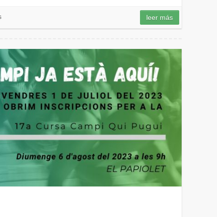
s
leer más