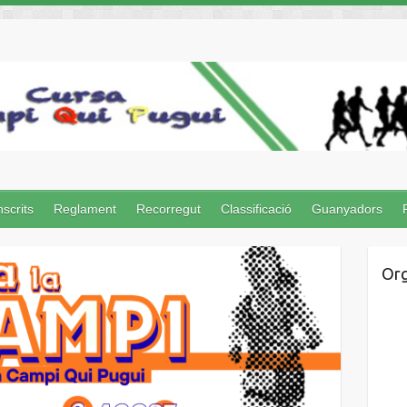
nscrits
Reglament
Recorregut
Classificació
Guanyadors
Org