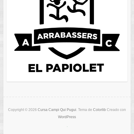
Copyright © 2026
Cursa Campi Qui Pugui
. Tema de
Colorlib
Creado con
WordPress
.