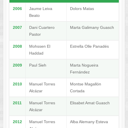
2006
Jaume Leiva
Dolors Matas
Beato
2007
Dani Cuartero
Marta Galimany Guasch
Pastor
2008
Mohssen El
Estrella Olle Panadés
Haddad
2009
Paul Sieh
Marta Nogueira
Fernández
2010
Manuel Torres
Montse Magallón
Alcázar
Cortada
2011
Manuel Torres
Elisabet Amat Guasch
Alcázar
2012
Manuel Torres
Alba Alemany Esteva