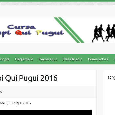
nscrits
Reglament
Recorregut
Classificació
Guanyadors
i Qui Pugui 2016
Org
es
ampi Qui Pugui 2016