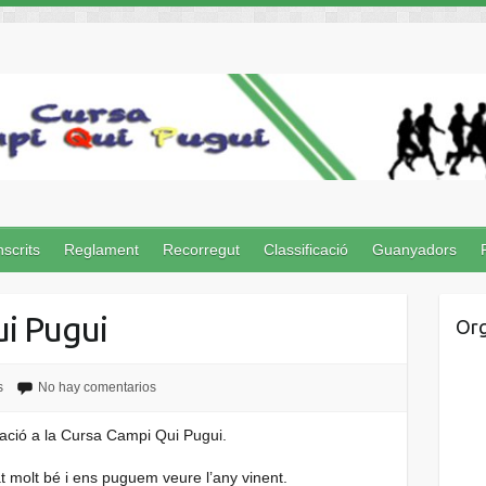
nscrits
Reglament
Recorregut
Classificació
Guanyadors
i Pugui
Org
s
No hay comentarios
pació a la Cursa Campi Qui Pugui.
 molt bé i ens puguem veure l’any vinent.