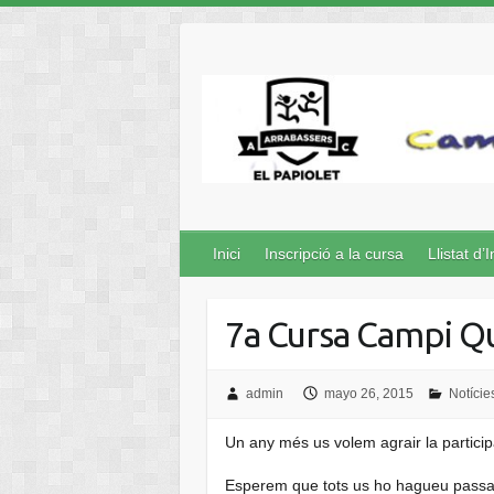
Inici
Inscripció a la cursa
Llistat d’I
7a Cursa Campi Qu
admin
mayo 26, 2015
Notície
Un any més us volem agrair la partici
Esperem que tots us ho hagueu passat