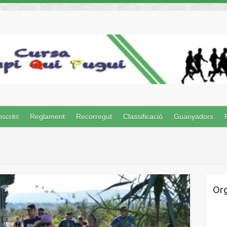
nscrits
Reglament
Recorregut
Classificació
Guanyadors
Org